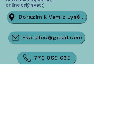
online celý svět :)​
Dorazím k Vám z Lysé nad Labem. ​
eva.labic@gmail.com
776 065 635