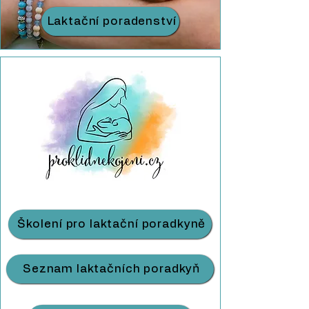
Laktační poradenství
Školení pro laktační poradkyně
Seznam laktačních poradkyň