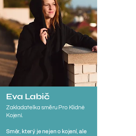
Eva Labič
Zakladatelka směru Pro Klidné
Kojení.
Směr, který je nejen o kojení, ale