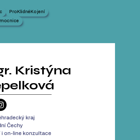
c
ProKlidnéKojení
emocnice
r. Kristýna
pelková
éhradecký kraj
ní Čechy
 i on-line konzultace