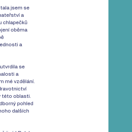
stala jsem se
ateřství a
u chlapečků
ojení oběma
bě
ednosti a
utvrdila se
alosti a
m mé vzdělání.
dravotnictví
této oblasti.
odborný pohled
noho dalších