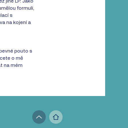
ž jiné LP. Jako
umělou formuli,
lací s
a na kojení a
 pevné pouto s
chcete o mě
vat na mém