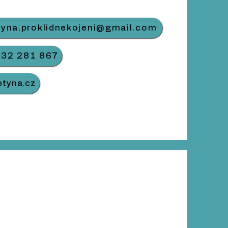
tyna.proklidnekojeni@gmail.com
732 281 867
ptyna.cz