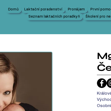
Domů
Laktační poradenství
Pronájem
První pomo
Seznam laktačních poradkyň
Školení pro n
Mg
Če
Králov
Východ
Osobní