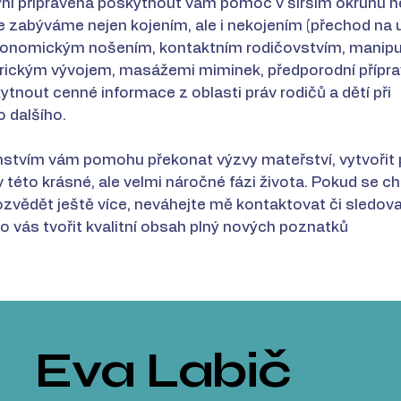
yní připravena poskytnout vám pomoc v širším okruhu ne
se zabýváme nejen kojením, ale i nekojením (přechod na 
rgonomickým nošením, kontaktním rodičovstvím, manipu
ckým vývojem, masážemi miminek, předporodní příprav
tnout cenné informace z oblasti práv rodičů a dětí při
o dalšího.
stvím vám pomohu překonat výzvy mateřství, vytvořit
 v této krásné, ale velmi náročné fázi života. Pokud se 
dozvědět ještě více, neváhejte mě kontaktovat či sledo
o vás tvořit kvalitní obsah plný nových poznatků
Eva Labič