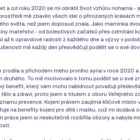
 let a od roku 2020 se mi obrátil život vzhůru nohama - 
rostředí mě zbavilo všech ideí o přirozených krásách m
iného světa, než jsem doposud znala. Jako maminka dvo
ny mateřství - od bolestivých začátků přes odmítání k
sí až k opravdové radosti z každého dne a výzvy v podo
šenosti mě každý den přesvědčují podělit se o své dov
e zrodila s příchodem mého prvního syna v roce 2020 a 
 druhého. To mě motivovalo k tomu podělit se o své zn
ý benefit, který vám mohu nabídnout považuji předevší
 tělo a zdraví, proto jsem s titulem z oboru Veřejného z
znamu prevence. Kojení právem zaujímá klíčové místo v 
je na benefity kojení pro dítě i matku, což mi dodává 
m práce jsem si neskutečně rozšířila obzory a nabyla m
ostí.