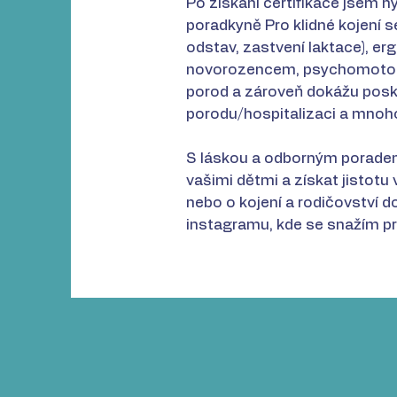
Po získání certifikace jsem n
poradkyně Pro klidné kojení 
odstav, zastvení laktace), e
novorozencem, psychomotori
porod a zároveň dokážu posky
porodu/hospitalizaci a mnoh
S láskou a odborným poraden
vašimi dětmi a získat jistotu
nebo o kojení a rodičovství 
instagramu, kde se snažím pr