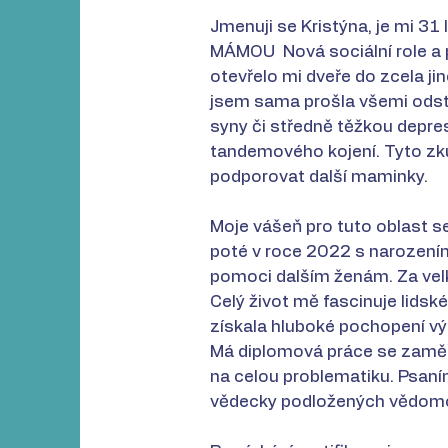
Jmenuji se Kristýna, je mi 31
MÁMOU Nová sociální role a p
otevřelo mi dveře do zcela j
jsem sama prošla všemi odstí
syny či středně těžkou depre
tandemového kojení. Tyto zku
podporovat další maminky.
Moje vášeň pro tuto oblast s
poté v roce 2022 s narozením
pomoci dalším ženám. Za velk
Celý život mě fascinuje lidské
získala hluboké pochopení vý
Má diplomová práce se zaměřu
na celou problematiku. Psaní
vědecky podložených vědom