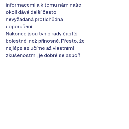
informacemi a k tomu nám naše
okolí dává další často
nevyžádaná protichůdná
doporučení.
Nakonec jsou tyhle rady častěji
bolestné, než přínosné. Přesto, že
nejlépe se učíme až vlastními
zkušenostmi, je dobré se aspoň
teoreticky co nejlépe připravit
člověkem, který má řadu věcí
nastudovanou v aktuálních
výzkumech za vás.
A právě proto se moc ráda stanu
Vaší laskavou průvodkyní už
během těhotenství a pomůžu
Vám se na kojení a příchod
miminka připravit, abyste stratili
co nejvíce svých obav.