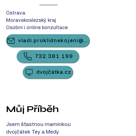
Ostrava
Moravskoslezský kraj
Osobní i online konzultace
vladi.proklidnekojeni@gmail.com
732 381 199
dvojčátka.cz
Můj Příběh
Jsem šťastnou maminkou
dvojčátek Tey a Medy.